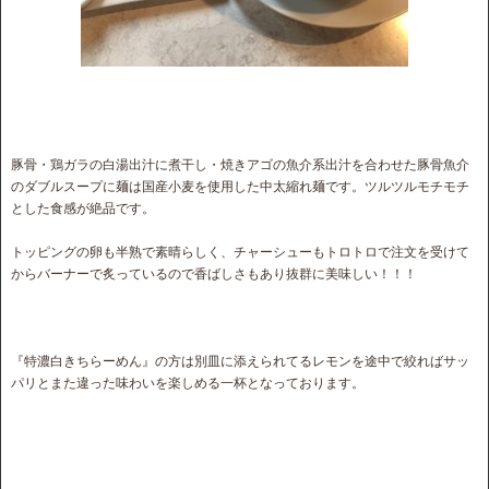
豚骨・鶏ガラの白湯出汁に煮干し・焼きアゴの魚介系出汁を合わせた豚骨魚介
のダブルスープに麺は国産小麦を使用した中太縮れ麺です。ツルツルモチモチ
とした食感が絶品です。
トッピングの卵も半熟で素晴らしく、チャーシューもトロトロで注文を受けて
からバーナーで炙っているので香ばしさもあり抜群に美味しい！！！
『特濃白きちらーめん』の方は別皿に添えられてるレモンを途中で絞ればサッ
パリとまた違った味わいを楽しめる一杯となっております。