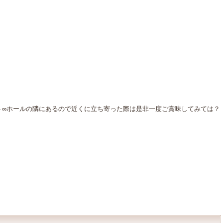
ト∞ホールの隣にあるので近くに立ち寄った際は是非一度ご賞味してみては？