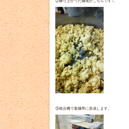
②練り上がった麺塊がこちらです↓。
③複合機で素麺帯に形成します。