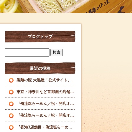
ブログトップ
最近の投稿
製麺の匠 大黒屋「公式サイト」を刷新いたしました
東京・神奈川など首都圏の店舗様へ理想の特注麺を届ける業務用製麺所
『俺流塩らーめん／祝・開店オープン』！！！
『俺流塩らーめん／祝・開店オープン』！！！
『香港3店舗目・俺流塩らーめん』！！！