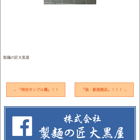
製麺の匠大黒屋
←
『特注サンプル麺』！！
『祝・新規開店』！！！
→