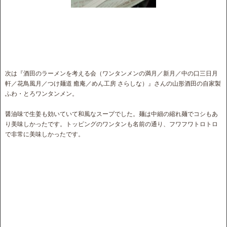
次は『酒田のラーメンを考える会（ワンタンメンの満月／新月／中の口三日月
軒／花鳥風月／つけ麺道 癒庵／めん工房 さらしな）』さんの山形酒田の自家製
ふわ・とろワンタンメン。
醤油味で生姜も効いていて和風なスープでした。麺は中細の縮れ麺でコシもあ
り美味しかったです。トッピングのワンタンも名前の通り、フワフワトロトロ
で非常に美味しかったです。