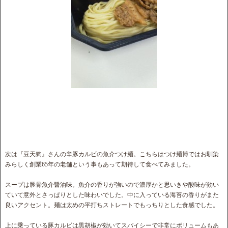
次は『豆天狗』さんの辛豚カルビの魚介つけ麺。こちらはつけ麺博ではお馴染
みらしく創業65年の老舗という事もあって期待して食べてみました。
スープは豚骨魚介醤油味。魚介の香りが強いので濃厚かと思いきや酸味が効い
ていて意外とさっぱりとした味わいでした。中に入っている海苔の香りがまた
良いアクセント。麺は太めの平打ちストレートでもっちりとした食感でした。
上に乗っている豚カルビは黒胡椒が効いてスパイシーで非常にボリュームもあ