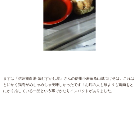
まずは『信州鶏白湯 気むずかし屋』さんの信州小麦薫る山賊つけそば。これは
とにかく鶏肉がめちゃめちゃ美味しかったです！お店の人も麺よりも鶏肉をと
にかく推している一品という事でかなりインパクトがありました。