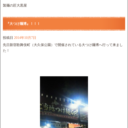
製麺の匠大黒屋
『大つけ麺博』！！！
投稿日
2014年10月7日
先日新宿歌舞伎町（大久保公園）で開催されている大つけ麺博へ行って来まし
た！