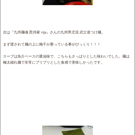
次は『九州麺魂 毘侍家 vija』さんの九州男児流 武士道つけ麺。
まず渡されて麺の上に梅干が乗っている事がびっくり！！！
スープは魚介ベースの醤油味で、こちらもさっぱりとした味わいでした。麺は
極太縮れ麺で非常にプリプリとした食感で美味しかったです。