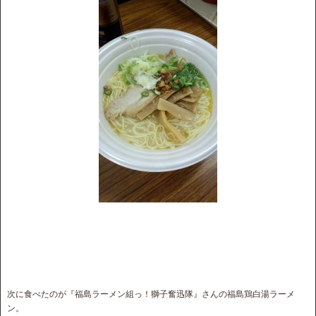
次に食べたのが『福島ラーメン組っ！獅子奮迅隊』さんの福島鶏白湯ラーメ
ン。