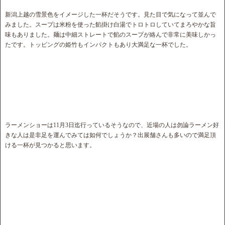
新潟上越の雪景色をイメージした一杯だそうです。見た目で気になって並んで
みました。スープは米粉を使った餡掛け白湯でトロトロしていてまろやかな旨
味もありました。麺は中細ストレートで餡のスープが絡んで非常に美味しかっ
たです。トッピングの姫竹もインパクトもあり大満足な一杯でした。
ラーメンショーは11月3日迄行っているそうなので、近場の人は勿論ラーメン好
きな人は是非足を運んでみては如何でしょうか？出展舗さんも多いので満足頂
ける一杯が見つかると思います。