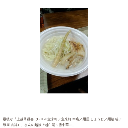
最後が『上越革麺会（GOGO宝来軒／宝来軒 本店／麺屋 しょうじ／麺処 暁／
麺屋 吉祥）』さんの越後上越白湯～雪中華～。