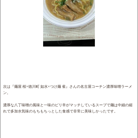
次は『麺屋 桜×徳川町 如水×つけ麺 雀』さんの名古屋コーチン濃厚味噌ラーメ
ン。
濃厚な八丁味噌の風味と一味のピリ辛がマッチしているスープで麺は中細の縮
れで多加水気味のもちもちっとした食感で非常に美味しかったです。