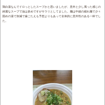
鶏白湯なんでドロっとしたスープかと思いましたが、意外と少し濁った感じの
綺麗なスープで油は多めですがサラリとしてました。麺は中細の縮れ麺で少々
固めの湯で加減で歯ごたえも予想よりもあって全体的に意外性のある一杯でし
た。