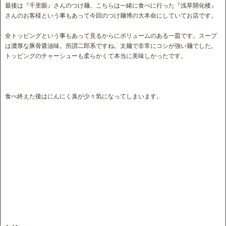
最後は『千里眼』さんのつけ麺。こちらは一緒に食べに行った『浅草開化楼』
さんのお客様という事もあって今回のつけ麺博の大本命にしていてお店です。
全トッピングという事もあって見るからにボリュームのある一皿です。スープ
は濃厚な豚骨醤油味。所謂二郎系ですね。太麺で非常にコシが強い麺でした。
トッピングのチャーシューも柔らかくて本当に美味しかったです。
食べ終えた後はにんにく臭が少々気になってしまいます。