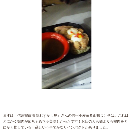
まずは『信州鶏白湯 気むずかし屋』さんの信州小麦薫る山賊つけそば。これは
とにかく鶏肉がめちゃめちゃ美味しかったです！お店の人も麺よりも鶏肉をと
にかく推している一品という事でかなりインパクトがありました。