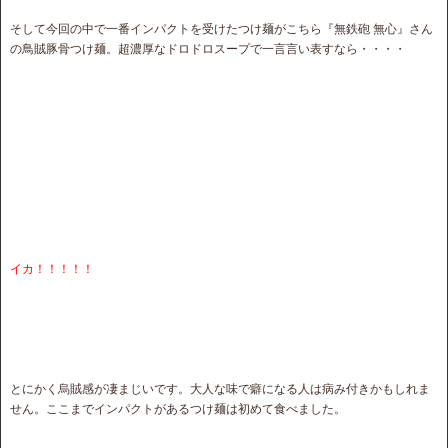
そして今回の中で一番インパクトを受けたつけ麺がこちら『無鉄砲 無心』さん
の鳥賊豚骨つけ麺。超濃厚なドロドロスープで一言言い表すなら・・・・
イカ！！！！！
とにかく烏賊感が凄まじいです。大人な味で癖になる人は病み付きかもしれま
せん。ここまでインパクトがあるつけ麺は初めて食べました。