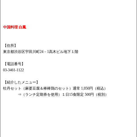
中国料理 白鳳
【住所】
東京都渋谷区宇田川町24－1高木ビル地下１階
【電話番号】
03-3461-1122
【紹介したメニュー】
牡丹セット（麻婆豆腐＆棒棒鶏のセット）通常 1,050円（税込）
⇒（ランチ定期券を使用）１日15食限定 500円（税別）