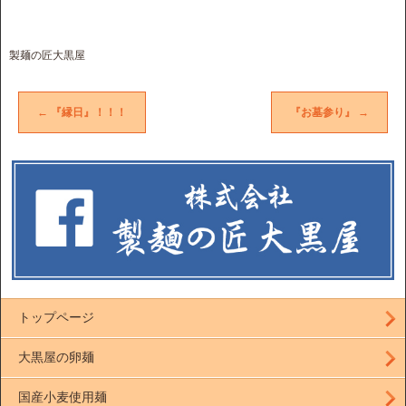
製麺の匠大黒屋
←
『縁日』！！！
『お墓参り』
→
トップページ
大黒屋の卵麺
国産小麦使用麺