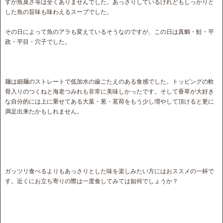
すが魚臭さ等は全くありませんでした。あっさりしているけれどもしっかりと
した魚の旨味も味わえるスープでした。
その日によって魚のアラも変えているそうなのですが、この日は真鯛・鮭・平
政・平目・穴子でした。
麺は細麺のストレートで低加水の歯ごたえのある食感でした。トッピングの軟
骨入りのつくねと海老つみれも非常に美味しかったです。そして香草が大好き
な自分的には上に乗せてある大葉・葱・茗荷をもう少し増やして頂けると更に
満足出来たかもしれません。
ガッツリ食べるよりもあっさりとした味を楽しみたい方にはおススメの一杯で
す。近くにお立ち寄りの際は一度食してみては如何でしょうか？