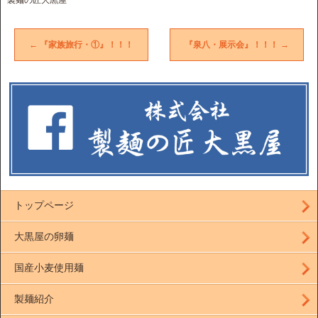
製麺の匠大黒屋
←
『家族旅行・①』！！！
『泉八・展示会』！！！
→
トップページ
大黒屋の卵麺
国産小麦使用麺
製麺紹介