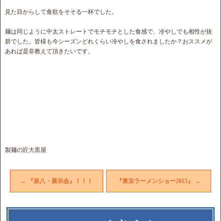
見た目からして食欲をそそる一杯でした。
麺は同じように中太ストレートでモチモチとした食感で、冷やしでも相性が抜
群でした。皆様も今シーズンどれくらい冷やしを食されましたか？おススメが
あれば是非教えて頂きたいです。
製麺の匠大黒屋
←
『泉八・展示会』！！！
『東京ラーメンショー2015』
→