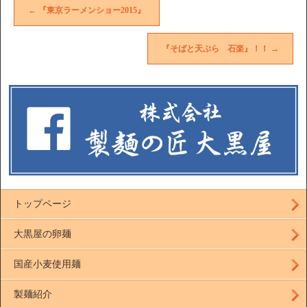
←
『東京ラーメンショー2015』
『そばと天ぷら 石楽』！！
→
トップページ
大黒屋の卵麺
国産小麦使用麺
製麺紹介