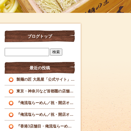
ブログトップ
最近の投稿
製麺の匠 大黒屋「公式サイト」を刷新いたしました
東京・神奈川など首都圏の店舗様へ理想の特注麺を届ける業務用製麺所
『俺流塩らーめん／祝・開店オープン』！！！
『俺流塩らーめん／祝・開店オープン』！！！
『香港3店舗目・俺流塩らーめん』！！！