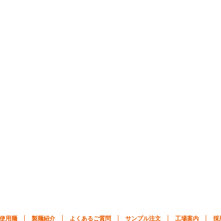
使用麺
製麺紹介
よくあるご質問
サンプル注文
工場案内
採