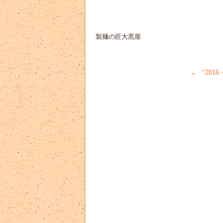
製麺の匠大黒屋
←
『201