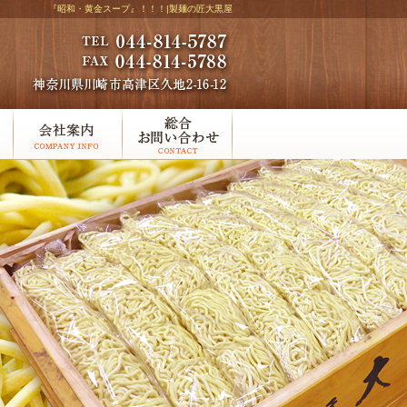
『昭和・黄金スープ』！！！|製麺の匠大黒屋