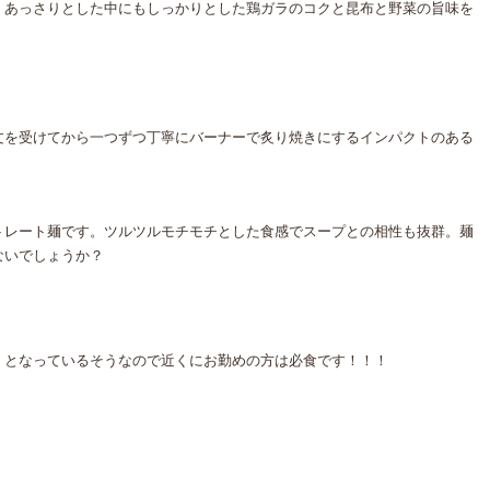
。あっさりとした中にもしっかりとした鶏ガラのコクと昆布と野菜の旨味を
文を受けてから一つずつ丁寧にバーナーで炙り焼きにするインパクトのある
トレート麺です。ツルツルモチモチとした食感でスープとの相性も抜群。麺
ないでしょうか？
』となっているそうなので近くにお勤めの方は必食です！！！