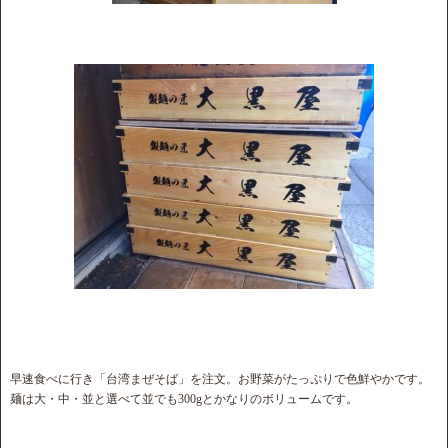
早速食べに行き「台湾まぜそば」を注文。お野菜がたっぷりで色鮮やかです。
麺は大・中・並と選べて並でも300gとかなりのボリュームです。