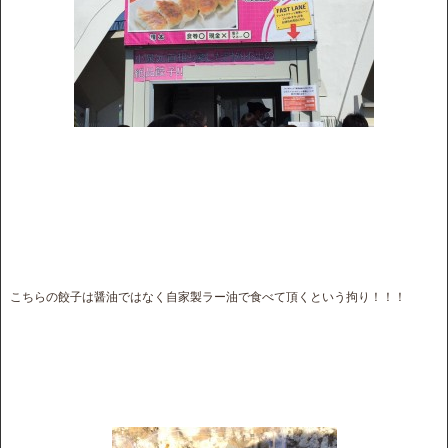
こちらの餃子は醤油ではなく自家製ラー油で食べて頂くという拘り！！！