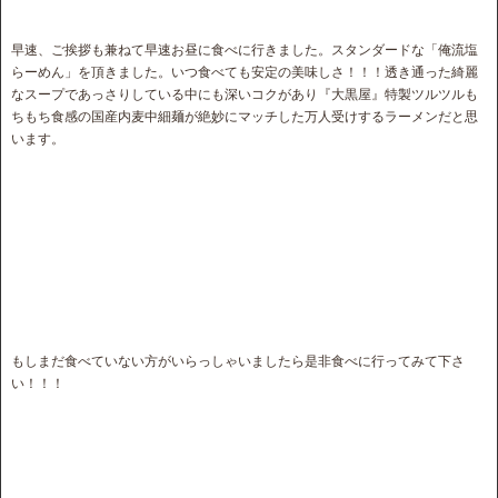
早速、ご挨拶も兼ねて早速お昼に食べに行きました。スタンダードな「俺流塩
らーめん」を頂きました。いつ食べても安定の美味しさ！！！透き通った綺麗
なスープであっさりしている中にも深いコクがあり『大黒屋』特製ツルツルも
ちもち食感の国産内麦中細麺が絶妙にマッチした万人受けするラーメンだと思
います。
もしまだ食べていない方がいらっしゃいましたら是非食べに行ってみて下さ
い！！！