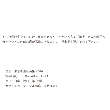
もし今回餃子フェスに行く事が出来なかったという方で『壇太』さんの餃子を
食べたいとなればお店が高輪にありますので是非足を運んでみて下さい。
・住所：東京都港区高輪3-7-14
・営業時間：17:30～24:00(L.O.23:30)
・休日：日曜・祝日・第3土曜
・座席：42席（テーブル16席、座敷26席）