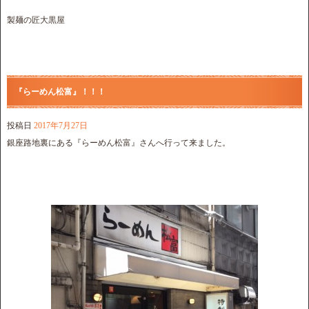
製麺の匠大黒屋
『らーめん松富』！！！
投稿日
2017年7月27日
銀座路地裏にある『らーめん松富』さんへ行って来ました。