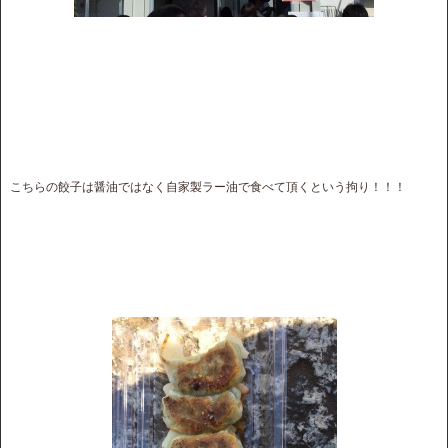
こちらの餃子は醤油ではなく自家製ラー油で食べて頂くという拘り！！！