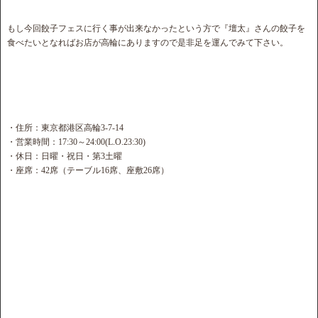
もし今回餃子フェスに行く事が出来なかったという方で『壇太』さんの餃子を
食べたいとなればお店が高輪にありますので是非足を運んでみて下さい。
・住所：東京都港区高輪3-7-14
・営業時間：17:30～24:00(L.O.23:30)
・休日：日曜・祝日・第3土曜
・座席：42席（テーブル16席、座敷26席）