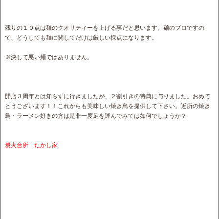
残りの１０点は麺のクオリティーを上げる事だと思います。麺のプロですの
で、どうしても麺に関してだけは厳しい採点になります。
※決して悪い麺ではありません。
開店３周年とは知らずに行きましたが、２割引きの特典に与りました。おめで
とうございます！！これからも美味しい焼き鳥を提供して下さい。近所の焼き
鳥・ラーメン好きの方は是非一度足を運んでみては如何でしょうか？
炭火台所 たかし家