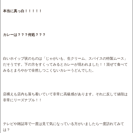
本当に真っ白！！！！！
カレーは？？？何処？？？
白いホイップ状のものは「じゃがいも、生クリーム、スパイスの特製ムース」
だそうです。下の方をすくってみるとカレーが現われました！！混ぜて食べて
みるとまろやかで全然しつこくないカレーうどんでした。
店構えも店内も落ち着いていて非常に高級感があります。それに反して値段は
非常にリーズナブル！！
テレビや雑誌等で一度は見て気になっている方がいましたら一度訪れてみて
は？