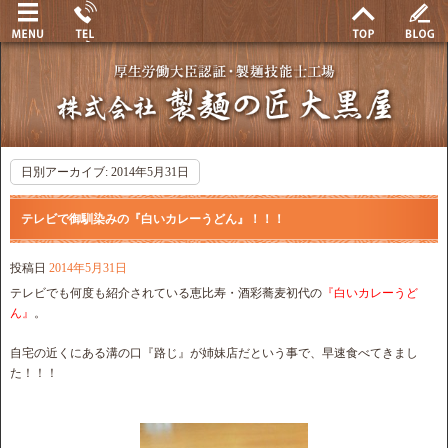
日別アーカイブ:
2014年5月31日
テレビで御馴染みの『白いカレーうどん』！！！
投稿日
2014年5月31日
テレビでも何度も紹介されている恵比寿・酒彩蕎麦初代の
『白いカレーうど
ん』
。
自宅の近くにある溝の口『路じ』が姉妹店だという事で、早速食べてきまし
た！！！