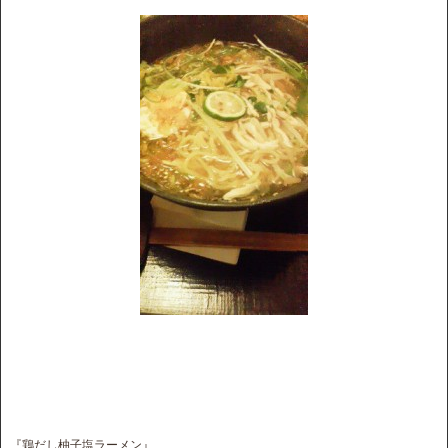
『鶏だし柚子塩ラーメン』