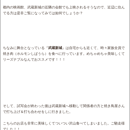
都内の映画館、武蔵新城の近隣の会館でも上映されるそうなので、近辺に住ん
でる方は是非ご覧になってみては如何でしょうか？
ちなみに舞台となっている『
武蔵新城
』は自宅からも近くて、時々家族全員で
焼き肉（ホルモンしばうら）を食べに行っています。めちゃめちゃ美味しくて
リーズナブルなんでおススメです！！！
そして、試写会が終わった後は武蔵新城へ移動して関係者の方と焼き鳥屋さん
で打ち上げ＆打ち合わせをしに行きました。
こちらのお店も非常に美味しくてついつい沢山食べてしまいました。ご馳走様
でした！！