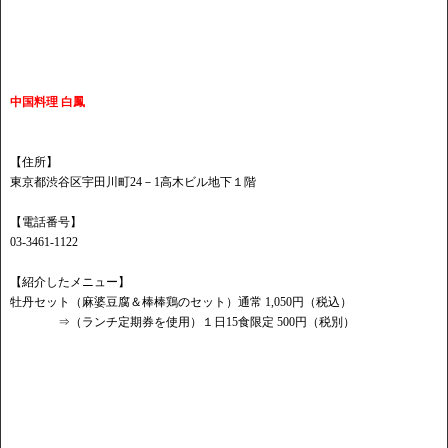
中国料理 白鳳
【住所】
東京都渋谷区宇田川町24－1高木ビル地下１階
【電話番号】
03-3461-1122
【紹介したメニュー】
牡丹セット（麻婆豆腐＆棒棒鶏のセット）通常 1,050円（税込）
⇒（ランチ定期券を使用）１日15食限定 500円（税別）