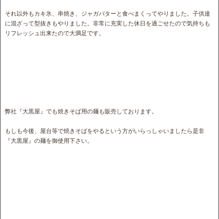
それ以外もカキ氷、串焼き、ジャガバターと食べまくってやりました。子供達
に混ざって型抜きもやりました。非常に充実した休日を過ごせたので気持ちも
リフレッシュ出来たので大満足です。
弊社『大黒屋』でも焼きそば用の麺も販売しております。
もしも今後、屋台等で焼きそばをやるという方がいらっしゃいましたら是非
『大黒屋』の麺を御使用下さい。