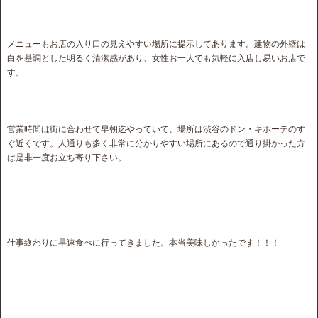
メニューもお店の入り口の見えやすい場所に提示してあります。建物の外壁は
白を基調とした明るく清潔感があり、女性お一人でも気軽に入店し易いお店で
す。
営業時間は街に合わせて早朝迄やっていて、場所は渋谷のドン・キホーテのす
ぐ近くです。人通りも多く非常に分かりやすい場所にあるので通り掛かった方
は是非一度お立ち寄り下さい。
仕事終わりに早速食べに行ってきました。本当美味しかったです！！！