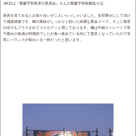
3杯目は『愛媛宇和島実行委員会』さんの愛媛宇和島鯛塩そば。
厨房を見てみるとお知り合いが二人いらっしゃいました。全部乗せにして頂け
て感謝感激です。鯛の風味がしっかりと効いた綺麗な黄金スープ。そこに海苔
の出汁もプラスされてコクがグッと増しております。麺は中細ストレートで若
干硬めの食感が特徴的でしたが食べ進めている内に丁度良くなっていたので非
常にバランスが取れいる一杯だったと思います。