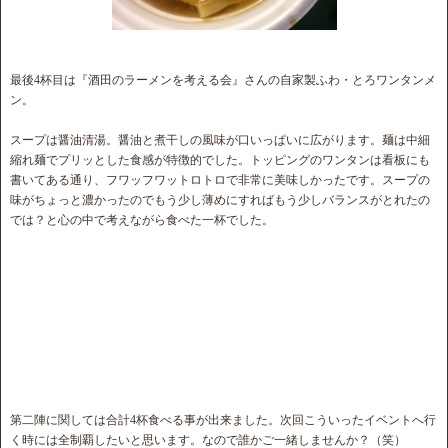
最後4杯目は『酒田のラーメンを考える会』さんの自家製ふわ・とろワンタンメ
ン。
スープは醤油清湯。醤油と煮干しの風味が口いっぱいに広がります。麺は中細
縮れ麺でプリッとした食感が特徴的でした。トッピングのワンタンは看板にも
書いてある通り、フワッフワットロトロで非常に美味しかったです。スープの
味がちょっと濃かったのでもう少し薄めにすればもう少しバランスがとれたの
では？と心の中で考えながら食べた一杯でした。
第二陣に関しては合計4杯食べる事が出来ました。次回こういったイベントへ行
く時には全制覇したいと思います。なので誰かご一緒しませんか？（笑）