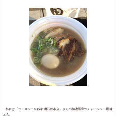
一杯目は『ラーメンこがね家 明石総本店』さんの極濃豚骨Wチャーシュー麺 味
玉入。