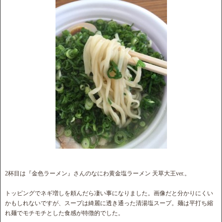
2杯目は『金色ラーメン』さんのなにわ黄金塩ラーメン 天草大王ver.。
トッピングでネギ増しを頼んだら凄い事になりました。画像だと分かりにくい
かもしれないですが、スープは綺麗に透き通った清湯塩スープ。麺は平打ち縮
れ麺でモチモチとした食感が特徴的でした。