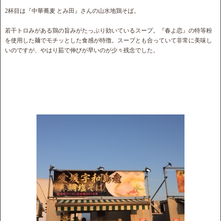
2杯目は『中華蕎麦 とみ田』さんの山水地鶏そば。
若干トロみがある鶏の旨みがたっぷり効いているスープ。『春よ恋』の特等粉
を使用した麺でモチッとした食感が特徴。スープとも合っていて非常に美味し
いのですが、やはり茹で伸びが早いのが少々残念でした。