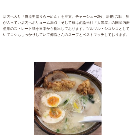
店内へ入り「俺流男盛りらーめん」を注文。チャーシュー2枚、唐揚げ2個、卵
が入ってい店内へボリューム満点！そして麺は勿論当社『大黒屋』の国産内麦
使用のストレート麺を日本から輸出しております。ツルツル・シコシコとして
いてコシもしっかりしていて俺流さんのスープとベストマッチしております。