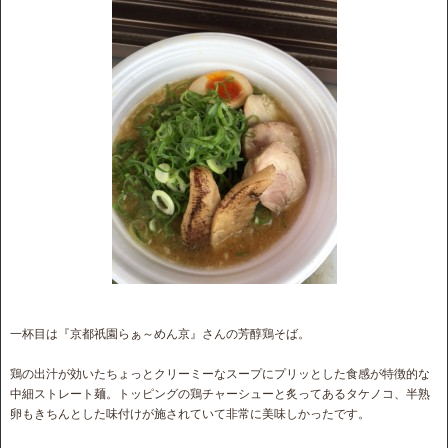
一杯目は『京都祇園らぁ～めん京』さんの芳醇鶏そば。
鶏の出汁が効いたちょっとクリーミーなスープにプリッとした食感が特徴的な
中細ストレート麺。トッピングの鶏チャーシューと炙ってあるタケノコ、半熟
卵もきちんとした味付けが施されていて非常に美味しかったです。