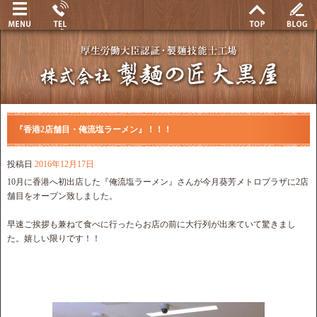
『香港2店舗目・俺流塩ラーメン』！！！
投稿日
2016年12月17日
10月に香港へ初出店した『俺流塩ラーメン』さんが今月葵芳メトロプラザに2店
舗目をオープン致しました。
早速ご挨拶も兼ねて食べに行ったらお店の前に大行列が出来ていて驚きまし
た。嬉しい限りです！！