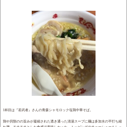
1杯目は『若武者』さんの青森シャモロック塩鶏中華そば。
鶏や貝類のの旨みが凝縮された透き通った清湯スープに麺は多加水の平打ち縮